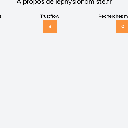
A propos de lephysionomiste.fr
s
Trustflow
Recherches m
9
0