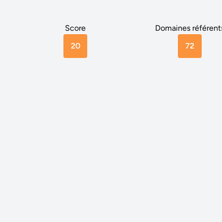
Score
Domaines référent
20
72