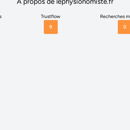
A propos de lephysionomiste.fr
s
Trustflow
Recherches m
9
0