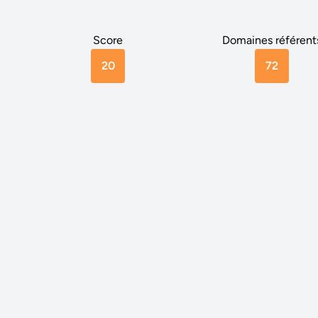
Score
Domaines référent
20
72