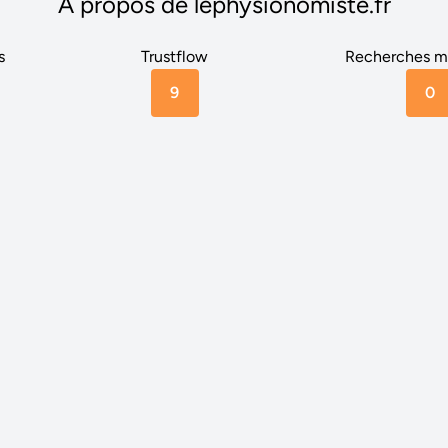
A propos de lephysionomiste.fr
s
Trustflow
Recherches m
9
0