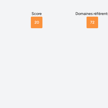
Score
Domaines référent
20
72